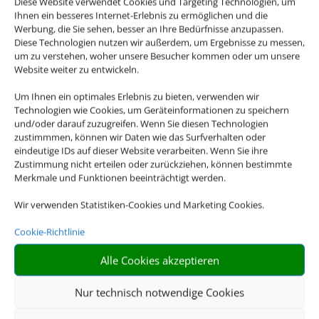
Diese Website verwendet Cookies und Targeting Technologien, um
Ihnen ein besseres Internet-Erlebnis zu ermöglichen und die
Werbung, die Sie sehen, besser an Ihre Bedürfnisse anzupassen.
Diese Technologien nutzen wir außerdem, um Ergebnisse zu messen,
um zu verstehen, woher unsere Besucher kommen oder um unsere
Website weiter zu entwickeln.
Um Ihnen ein optimales Erlebnis zu bieten, verwenden wir
Technologien wie Cookies, um Geräteinformationen zu speichern
und/oder darauf zuzugreifen. Wenn Sie diesen Technologien
zustimmmen, können wir Daten wie das Surfverhalten oder
eindeutige IDs auf dieser Website verarbeiten. Wenn Sie ihre
Die Abwicklung der Buchung
Zustimmung nicht erteilen oder zurückziehen, können bestimmte
übernimmt Schmetterling
Merkmale und Funktionen beeinträchtigt werden.
International GmbH & Co.KG
im Auftrag des
Wir verwenden Statistiken-Cookies und Marketing Cookies.
Webseiteninhabers.
Cookie-Richtlinie
Alle Cookies akzeptieren
Nur technisch notwendige Cookies