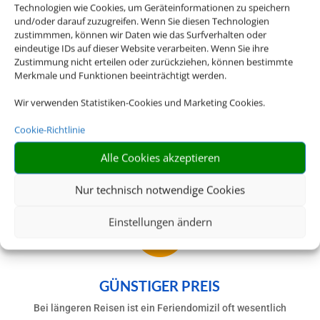
Freiheiten als in einem gewöhnlichen Hotel.
Technologien wie Cookies, um Geräteinformationen zu speichern
und/oder darauf zuzugreifen. Wenn Sie diesen Technologien
Egal ob es ein Strandurlaub in einer Finca
zustimmmen, können wir Daten wie das Surfverhalten oder
sein soll oder ob Sie mit Ihrem Hund die
eindeutige IDs auf dieser Website verarbeiten. Wenn Sie ihre
Wälder erkunden wollen: Für nahezu alles
Zustimmung nicht erteilen oder zurückziehen, können bestimmte
Merkmale und Funktionen beeinträchtigt werden.
gibt es das passende Angebot.
Wir verwenden Statistiken-Cookies und Marketing Cookies.
Buchen Sie bei uns Ihren individuellen
Urlaub in Ferienhaus oder Ferienwohnung –
Cookie-Richtlinie
wir machen Ihren Traumurlaub möglich.
Alle Cookies akzeptieren
Nur technisch notwendige Cookies

Einstellungen ändern
GÜNSTIGER PREIS
Bei längeren Reisen ist ein Feriendomizil oft wesentlich