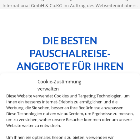
International GmbH & Co.KG im Auftrag des Webseiteninhabers.
DIE BESTEN
PAUSCHALREISE-
ANGEBOTE FÜR IHREN
URLAUB
Cookie-Zustimmung
verwalten
Diese Website verwendet Cookies und Targeting Technologien, um
Ihnen ein besseres Internet-Erlebnis zu ermöglichen und die
Werbung, die Sie sehen, besser an Ihre Bedürfnisse anzupassen.
Sie wollen einen entspannten Urlaub mit
Diese Technologien nutzen wir außerdem, um Ergebnisse zu messen,
Ihren Liebsten genießen, viel Platz und Zeit
um zu verstehen, woher unsere Besucher kommen oder um unsere
Website weiter zu entwickeln.
für sich haben? Mit einem Ferienhaus oder
einer Ferienwohnung haben Sie mehr
Um Ihnen ein optimales Erlebnis zu bieten, verwenden wir